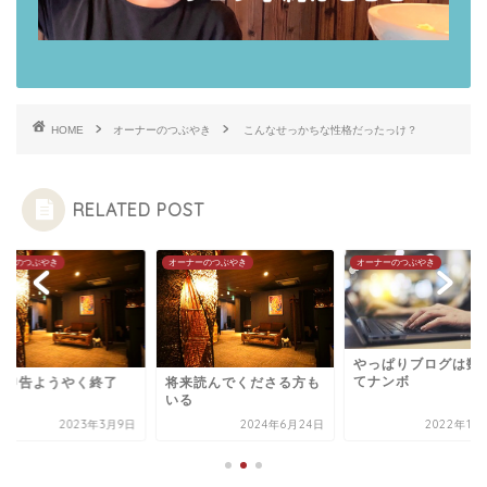
HOME
オーナーのつぶやき
こんなせっかちな性格だったっけ？
RELATED POST
ナーのつぶやき
オーナーのつぶやき
オーナーのつぶやき
やっぱりブログは数
てナンボ
定申告ようやく終了
将来読んでくださる方も
いる
2023年3月9日
2024年6月24日
2022年11