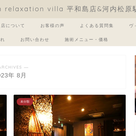
an relaxation villa 平和島店&河内松
当店について
お客様の声
よくある質問集
ヴ
流れ
お問い合わせ
施術メニュー・価格
ARCHIVES ―
023年 8月
未分類