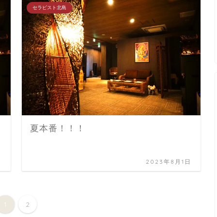
セラピスト北島
夏本番！！！
日
2023年8月1日
1
2