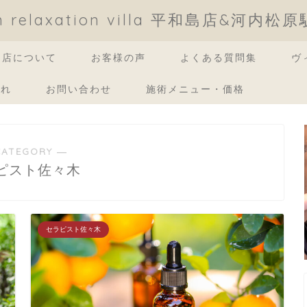
an relaxation villa 平和島店&河内松
当店について
お客様の声
よくある質問集
ヴ
流れ
お問い合わせ
施術メニュー・価格
CATEGORY ―
ピスト佐々木
セラピスト佐々木