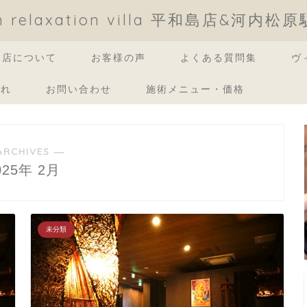
an relaxation villa 平和島店&河内松
当店について
お客様の声
よくある質問集
ヴ
流れ
お問い合わせ
施術メニュー・価格
ARCHIVES ―
025年 2月
未分類