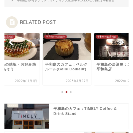
平和島のテイクアウト：オイナリアン東京(チキンといなりめし) 平和島店
RELATED POST
島のお店紹介
平和島のお店紹介
平和島のお店紹介
和島の鉄板・お好み焼
平和島のカフェ：ベルク
平和島の居酒屋：エ
 ：あそう
ルール(Belle Couleur)
平和島店
2022年11月1日
2023年1月27日
2022年12
平和島のカフェ：TiMELY Coffee &
Drink Stand