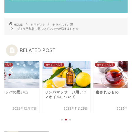
HOME
セラピスト
セラピスト北澤
ヴィラ平和島に新しいメンバーが増えました☆
RELATED POST
ピスト北澤
セラピスト北澤
セラピスト北澤
ーロッパの思い出
リンパマッサージ用アロ
癒されるもの
マオイルについて
2022年12月17日
2022年11月28日
2023年1