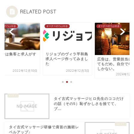
RELATED POST
ナーのつぶやき
オーナーのつぶやき
オーナーのつぶやき
ロンは集客と求人がす
リジョブのヴィラ平和島
て
求人ページ作ってみまし
広告は、営業担当に
た
てもだめ。自分で考
しかない。
2022年12月10日
2022年12月3日
2024年12
タイ古式マッサージヒロ先生のココだけ
の話（その5）恥ずかしさを捨てて、
ブ...
タイ古式マッサージ研修で肩首の施術レ
ベルアップ♪