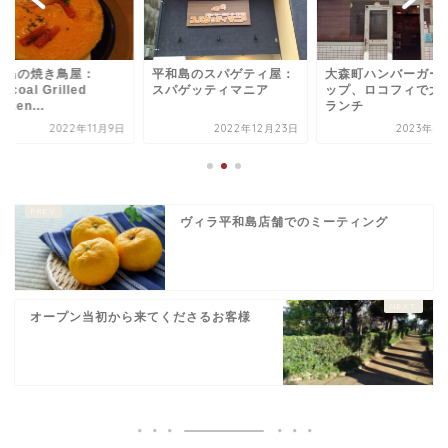
和島のスパゲティ屋：
大森町ハンバーガーショ
平和島の焼き鳥屋：
パゲッティマニア
ップ、ロコフィで大満足
Charcoal Grilled
ランチ
Chicken...
2022年12月23日
2023年4月16日
2022年1
ヴィラ平和島店舗でのミーティング
オープン当初から来てくださるお客様