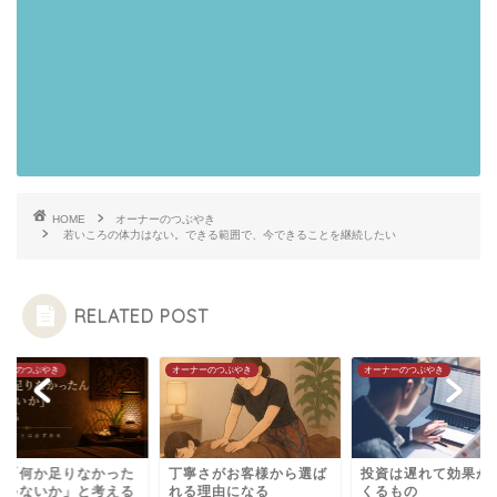
HOME
オーナーのつぶやき
若いころの体力はない。できる範囲で、今できることを継続したい
RELATED POST
ナーのつぶやき
オーナーのつぶやき
オーナーのつぶやき
日「何か足りなかった
丁寧さがお客様から選ば
投資は遅れて効果が
じゃないか」と考える
れる理由になる
くるもの