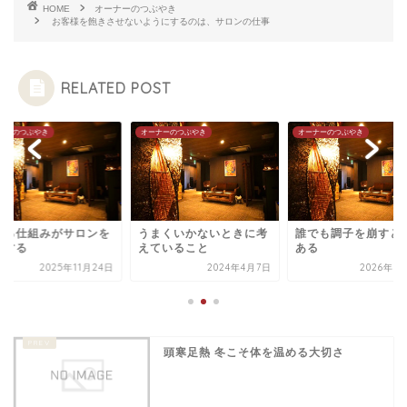
HOME
オーナーのつぶやき
お客様を飽きさせないようにするのは、サロンの仕事
RELATED POST
ナーのつぶやき
オーナーのつぶやき
オーナーのつぶやき
ける仕組みがサロンを
うまくいかないときに考
誰でも調子を崩すと
くする
えていること
ある
2025年11月24日
2024年4月7日
2026年3
頭寒足熱 冬こそ体を温める大切さ