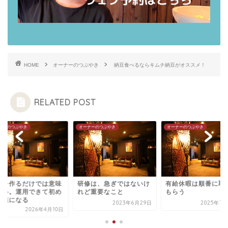
HOME
オーナーのつぶやき
納豆食べるならキムチ納豆がオススメ！
RELATED POST
ナーのつぶやき
オーナーのつぶやき
オーナーのつぶやき
度を作るだけでは意味
研修は、急ぎではないけ
有給休暇は順番に取
ない。運用できて初め
れど重要なこと
もらう
価値になる
2023年6月29日
2025年7月
2026年4月10日