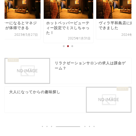
ーナーになるとマネジ
ホットペッパービューテ
ヴィラ平和島店に姉
ントが体得できる
ィー設定でミスしちゃっ
できました
た！
2023年5月27日
2024年9
2025年1月31日
リラクゼーションサロンの求人は課金ゲ
ーム？
大人になってからの趣味探し