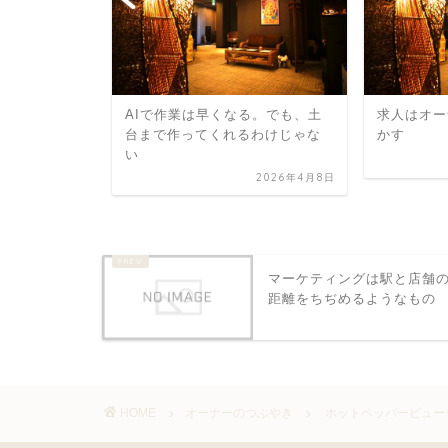
ために、オ
AIで作業は早くなる。でも、土
求人はオー
けているこ
台まで作ってくれるわけじゃな
かす
い
2025年1月10日
2026年4月8日
マーケティングは駅と店舗
距離をちぢめるようなもの
HOME
オーナーのつぶやき
ホットペッパービュー