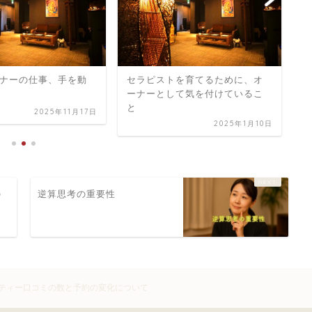
ナーの仕事、手を動
セラピストを育てるために、オ
A
ーナーとして気を付けているこ
台
と
い
2025年11月17日
2025年1月10日
の
逆算思考の重要性
ティー口コミの数と予約の変化について