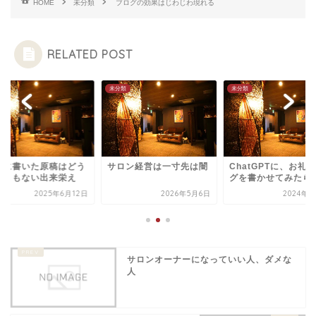
HOME
未分類
ブログの効果はじわじわ現れる
RELATED POST
類
未分類
未分類
初に書いた原稿はどう
サロン経営は一寸先は闇
ChatGPTに、お礼
ようもない出来栄え
グを書かせてみたら
2025年6月12日
2026年5月6日
2024年4
サロンオーナーになっていい人、ダメな
人