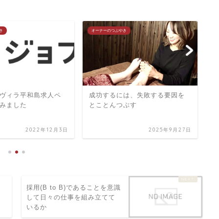
オーナーのつぶやき
オーナーのつぶやき
ペ
成功するには、失敗する要因を
とことんつぶす
ブログを更新すると
約する？
月3日
2025年9月27日
採用(B to B)であることを意識
して日々の仕事を組み立てて
いるか