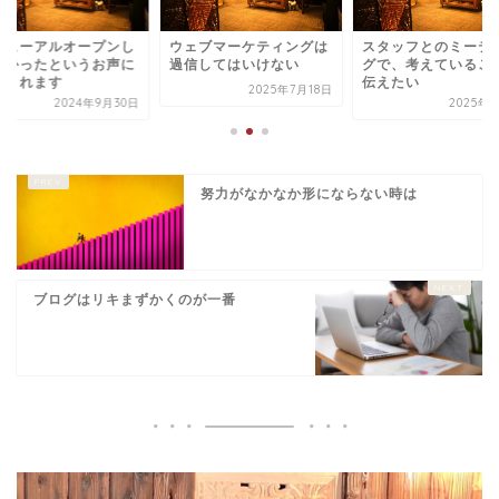
ニューアルオープンし
ウェブマーケティングは
スタッフとのミーテ
よかったというお声に
過信してはいけない
グで、考えているこ
まされます
伝えたい
2025年7月18日
2024年9月30日
2025年
努力がなかなか形にならない時は
ブログはリキまずかくのが一番