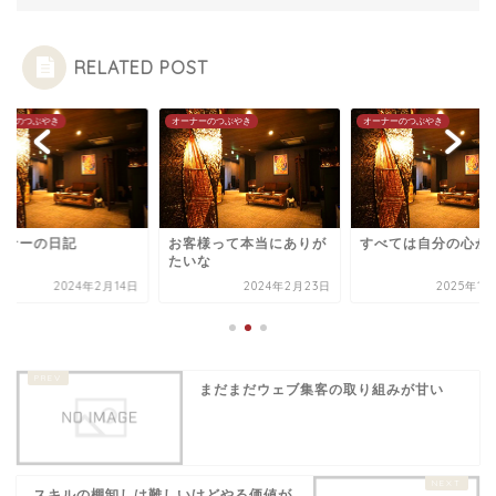
RELATED POST
ナーのつぶやき
オーナーのつぶやき
オーナーのつぶやき
ーナーの日記
お客様って本当にありが
すべては自分の心か
たいな
2024年2月14日
2024年2月23日
2025年12
まだまだウェブ集客の取り組みが甘い
スキルの棚卸しは難しいけどやる価値が