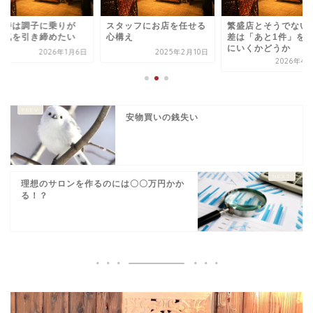
い時は調子に乗りが
スタッフにお店を任せる
繁盛店とそうでない
。気を引き締めたい
心構え
差は「あと1件」を
にいくかどうか
2026年1月6日
2025年2月10日
2026年4月
安物買いの銭失い
理想のサロンを作るのには〇〇万円かか
る！？