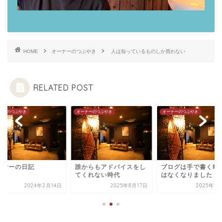
HOME
オーナーのつぶやき
人は知っているものしか買わない
RELATED POST
ナーのつぶやき
オーナーのつぶやき
オーナーのつぶやき
ーナーの日記
誰からもアドバイスをし
ブログは手で書く時
てくれない時代
はなくなりました
2024年2月14日
2025年8月17日
2025年1