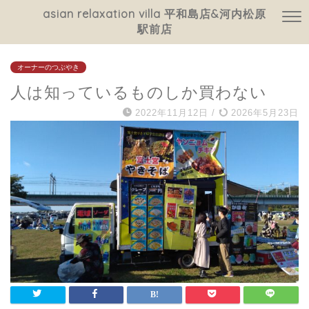
asian relaxation villa 平和島店&河内松原
駅前店
オーナーのつぶやき
人は知っているものしか買わない
2022年11月12日
/
2026年5月23日