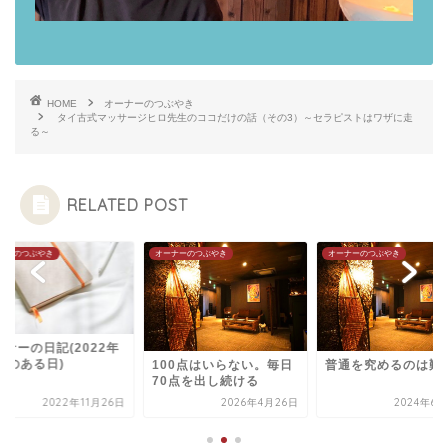
HOME
オーナーのつぶやき
タイ古式マッサージヒロ先生のココだけの話（その3）～セラピストはワザに走
る～
RELATED POST
ナーのつぶやき
オーナーのつぶやき
オーナーのつぶやき
ーナーの日記(2022年
月のある日)
100点はいらない。毎日
普通を究めるのは難
70点を出し続ける
2022年11月26日
2026年4月26日
2024年6月